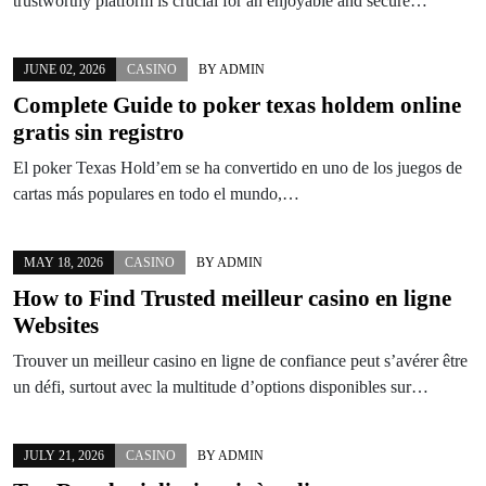
trustworthy platform is crucial for an enjoyable and secure…
JUNE 02, 2026
CASINO
BY
ADMIN
Complete Guide to poker texas holdem online
gratis sin registro
El poker Texas Hold’em se ha convertido en uno de los juegos de
cartas más populares en todo el mundo,…
MAY 18, 2026
CASINO
BY
ADMIN
How to Find Trusted meilleur casino en ligne
Websites
Trouver un meilleur casino en ligne de confiance peut s’avérer être
un défi, surtout avec la multitude d’options disponibles sur…
JULY 21, 2026
CASINO
BY
ADMIN