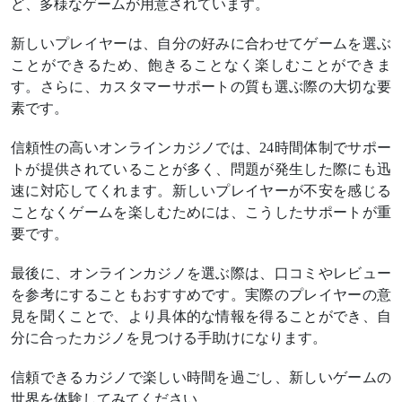
ど、多様なゲームが用意されています。
新しいプレイヤーは、自分の好みに合わせてゲームを選ぶ
ことができるため、飽きることなく楽しむことができま
す。さらに、カスタマーサポートの質も選ぶ際の大切な要
素です。
信頼性の高いオンラインカジノでは、24時間体制でサポー
トが提供されていることが多く、問題が発生した際にも迅
速に対応してくれます。新しいプレイヤーが不安を感じる
ことなくゲームを楽しむためには、こうしたサポートが重
要です。
最後に、オンラインカジノを選ぶ際は、口コミやレビュー
を参考にすることもおすすめです。実際のプレイヤーの意
見を聞くことで、より具体的な情報を得ることができ、自
分に合ったカジノを見つける手助けになります。
信頼できるカジノで楽しい時間を過ごし、新しいゲームの
世界を体験してみてください。