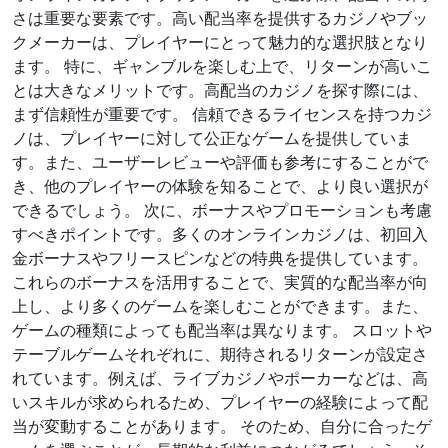
さは重要な要素です。高い配当率を提供するカジノやブッ
クメーカーは、プレイヤーにとって魅力的な選択肢となり
ます。 特に、ギャンブルを楽しむ上で、リターンが高いこ
とは大きなメリットです。高配当のカジノを探す際には、
まず信頼性が重要です。 信頼できるライセンスを持つカジ
ノは、プレイヤーに対して公正なゲームを提供していま
す。また、ユーザーレビューや評価も参考にすることがで
き、他のプレイヤーの体験を知ることで、より良い選択が
できるでしょう。 次に、ボーナスやプロモーションも考慮
すべきポイントです。多くのオンラインカジノは、初回入
金ボーナスやフリースピンなどの特典を提供しています。
これらのボーナスを活用することで、実質的な配当率が向
上し、より多くのゲームを楽しむことができます。また、
ゲームの種類によっても配当率は異なります。 スロットや
テーブルゲームそれぞれに、期待されるリターンが設定さ
れています。例えば、ライブカジノやポーカーなどは、高
いスキルが求められるため、プレイヤーの経験によって配
当が変動することがあります。 そのため、自分に合ったゲ