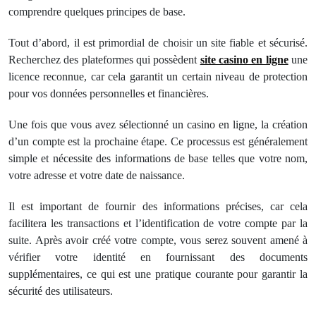
comprendre quelques principes de base.
Tout d’abord, il est primordial de choisir un site fiable et sécurisé.
Recherchez des plateformes qui possèdent
site casino en ligne
une
licence reconnue, car cela garantit un certain niveau de protection
pour vos données personnelles et financières.
Une fois que vous avez sélectionné un casino en ligne, la création
d’un compte est la prochaine étape. Ce processus est généralement
simple et nécessite des informations de base telles que votre nom,
votre adresse et votre date de naissance.
Il est important de fournir des informations précises, car cela
facilitera les transactions et l’identification de votre compte par la
suite. Après avoir créé votre compte, vous serez souvent amené à
vérifier votre identité en fournissant des documents
supplémentaires, ce qui est une pratique courante pour garantir la
sécurité des utilisateurs.