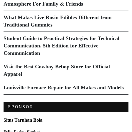
Atmosphere For Family & Friends
What Makes Live Rosin Edibles Different from
Traditional Gummies
Student Guide to Practical Strategies for Technical
Communication, 5th Edition for Effective
Communication
Visit the Best Cowboy Bebop Store for Official
Apparel
Louisville Furnace Repair for All Makes and Models
SPONSOR
Situs Taruhan Bola
IMix Parlay Sbobet