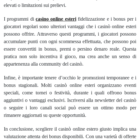
elevati o limitazioni sui prelievi.
I programmi di
casino online esteri
fidelizzazione e i bonus per i
giocatori regolari sono ulteriori vantaggi che i casinò online esteri
possono offrire. Attraverso questi programmi, i giocatori possono
accumulare punti con ogni scommessa effettuata, che possono poi
essere convertiti in bonus, premi o persino denaro reale. Questa
pratica non solo incentiva il gioco, ma crea anche un senso di
appartenenza alla community del casinò.
Infine, è importante tenere d’occhio le promozioni temporanee e i
bonus stagionali. Molti casinò online esteri organizzano eventi
speciali, come tornei o festività, durante i quali offrono bonus
aggiuntivi o vantaggi esclusivi. Iscriversi alla newsletter del casinò
o seguire i loro canali social può essere un ottimo modo per
rimanere aggiornati su queste opportunità.
In conclusione, scegliere il casinò online estero giusto implica una
valutazione attenta dei bonus disponibili. Con una varietà di offerte