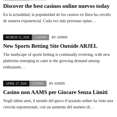
Discover the best casinos online nuevos today
En la actualidad, la popularidad de los casinos en línea ha crecido
de manera exponencial. Cada vez más personas optan…
MARCH 12, 2026
CASINO
BY
ADMIN
New Sports Betting Site Outside ARJEL
The landscape of sports betting is continually evolving, with new
platforms emerging to cater to the growing demand among
enthusiasts…
APRIL 17, 2026
CASINO
BY
ADMIN
Casino non AAMS per Giocare Senza Limiti
Negli ultimi anni, il mondo del gioco d’azzardo online ha visto una
crescita esponenziale, con un aumento del numero di…