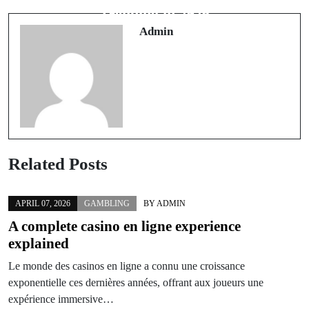
Expérience Rapide
Trending in 2026
Admin
Related Posts
APRIL 07, 2026
GAMBLING
BY
ADMIN
A complete casino en ligne experience
explained
Le monde des casinos en ligne a connu une croissance
exponentielle ces dernières années, offrant aux joueurs une
expérience immersive…