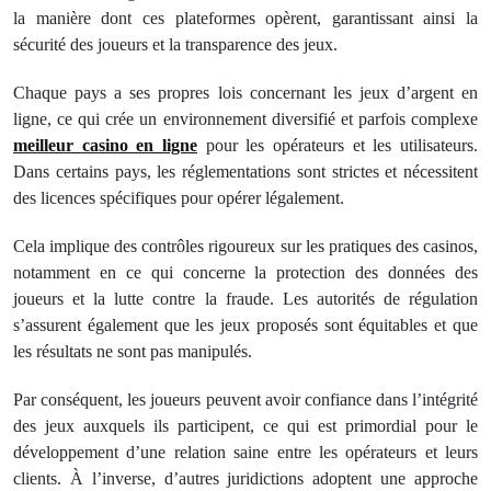
la manière dont ces plateformes opèrent, garantissant ainsi la
sécurité des joueurs et la transparence des jeux.
Chaque pays a ses propres lois concernant les jeux d’argent en
ligne, ce qui crée un environnement diversifié et parfois complexe
meilleur casino en ligne
pour les opérateurs et les utilisateurs.
Dans certains pays, les réglementations sont strictes et nécessitent
des licences spécifiques pour opérer légalement.
Cela implique des contrôles rigoureux sur les pratiques des casinos,
notamment en ce qui concerne la protection des données des
joueurs et la lutte contre la fraude. Les autorités de régulation
s’assurent également que les jeux proposés sont équitables et que
les résultats ne sont pas manipulés.
Par conséquent, les joueurs peuvent avoir confiance dans l’intégrité
des jeux auxquels ils participent, ce qui est primordial pour le
développement d’une relation saine entre les opérateurs et leurs
clients. À l’inverse, d’autres juridictions adoptent une approche