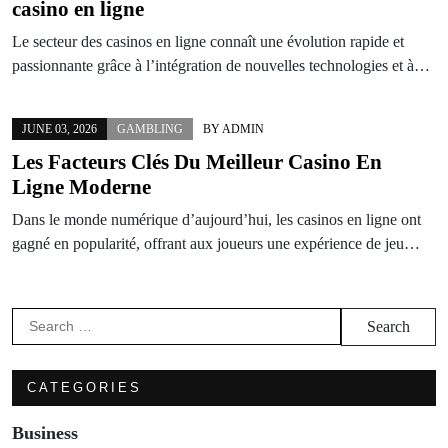
casino en ligne
Le secteur des casinos en ligne connaît une évolution rapide et
passionnante grâce à l’intégration de nouvelles technologies et à…
JUNE 03, 2026
GAMBLING
BY
ADMIN
Les Facteurs Clés Du Meilleur Casino En
Ligne Moderne
Dans le monde numérique d’aujourd’hui, les casinos en ligne ont
gagné en popularité, offrant aux joueurs une expérience de jeu…
Search
for:
CATEGORIES
Business