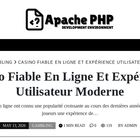
FASHION
HEALTH
HOME
SERVICE
TECHNOO
BLING
CASINO FIABLE EN LIGNE ET EXPÉRIENCE UTILISA
o Fiable En Ligne Et Expé
Utilisateur Moderne
n ligne ont connu une popularité croissante au cours des dernières année
joueurs une expérience de…
MAY 13, 2026
GAMBLING
1 MIN READ
0
119
BY
ADMIN