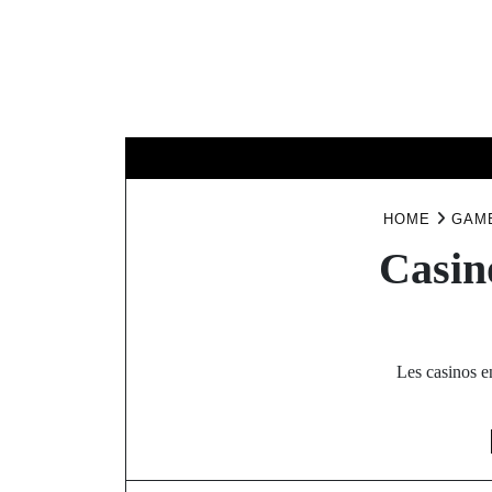
Skip
to
content
BUSINESS
HOME
GAM
Casin
Les casinos e