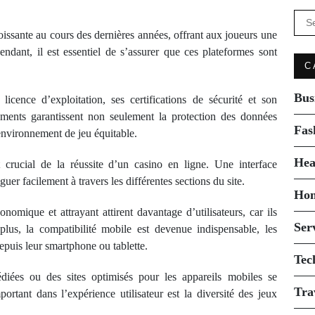
Se
for:
oissante au cours des dernières années, offrant aux joueurs une
ndant, il est essentiel de s’assurer que ces plateformes sont
C
Bus
icence d’exploitation, ses certifications de sécurité et son
ments garantissent non seulement la protection des données
Fas
environnement de jeu équitable.
Hea
 crucial de la réussite d’un casino en ligne. Une interface
uer facilement à travers les différentes sections du site.
Ho
nomique et attrayant attirent davantage d’utilisateurs, car ils
Ser
plus, la compatibilité mobile est devenue indispensable, les
epuis leur smartphone ou tablette.
Tec
diées ou des sites optimisés pour les appareils mobiles se
Tra
rtant dans l’expérience utilisateur est la diversité des jeux