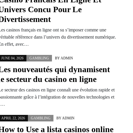
Univers Concu Pour Le
Divertissement
Les casinos français en ligne ont su s’imposer comme une
véritable référence dans l’univers du divertissement numérique.
En effet, avec…
JUNE 04, 2026
GAMBLING
BY
ADMIN
Les nouveautés qui dynamisent
le secteur du casino en ligne
e secteur des casinos en ligne connaît une évolution rapide et
assionnante grâce à l’intégration de nouvelles technologies et
à…
APRIL 22, 2026
GAMBLING
BY
ADMIN
How to Use a lista casinos online