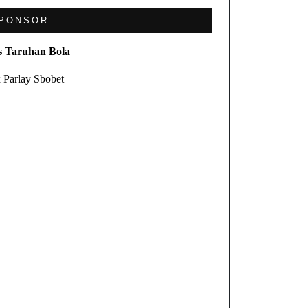
PONSOR
s Taruhan Bola
 Parlay Sbobet