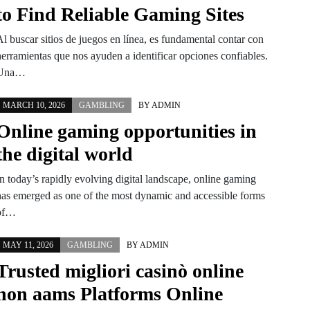
to Find Reliable Gaming Sites
Al buscar sitios de juegos en línea, es fundamental contar con
herramientas que nos ayuden a identificar opciones confiables.
Una…
MARCH 10, 2026
GAMBLING
BY
ADMIN
Online gaming opportunities in
the digital world
In today’s rapidly evolving digital landscape, online gaming
has emerged as one of the most dynamic and accessible forms
of…
MAY 11, 2026
GAMBLING
BY
ADMIN
Trusted migliori casinò online
non aams Platforms Online