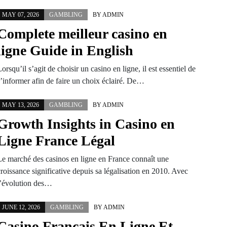
MAY 07, 2026
GAMBLING
BY
ADMIN
Complete meilleur casino en
ligne Guide in English
orsqu’il s’agit de choisir un casino en ligne, il est essentiel de
s’informer afin de faire un choix éclairé. De…
MAY 13, 2026
GAMBLING
BY
ADMIN
Growth Insights in Casino en
Ligne France Légal
Le marché des casinos en ligne en France connaît une
roissance significative depuis sa légalisation en 2010. Avec
l’évolution des…
JUNE 12, 2026
GAMBLING
BY
ADMIN
Casino Francais En Ligne Et