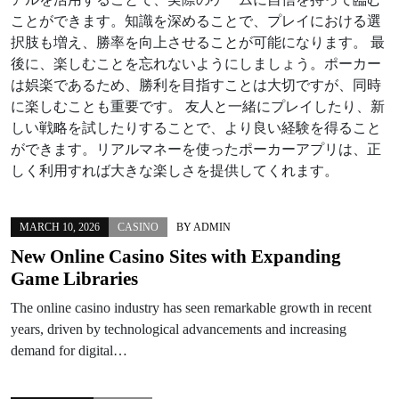
ことができます。知識を深めることで、プレイにおける選
択肢も増え、勝率を向上させることが可能になります。 最
後に、楽しむことを忘れないようにしましょう。ポーカー
は娯楽であるため、勝利を目指すことは大切ですが、同時
に楽しむことも重要です。 友人と一緒にプレイしたり、新
しい戦略を試したりすることで、より良い経験を得ること
ができます。リアルマネーを使ったポーカーアプリは、正
しく利用すれば大きな楽しさを提供してくれます。
MARCH 10, 2026
CASINO
BY
ADMIN
New Online Casino Sites with Expanding
Game Libraries
The online casino industry has seen remarkable growth in recent
years, driven by technological advancements and increasing
demand for digital…