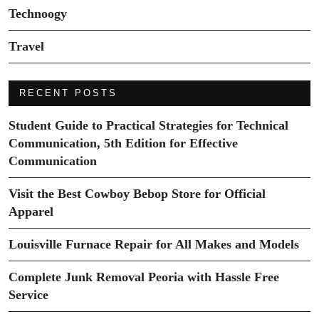
Technoogy
Travel
RECENT POSTS
Student Guide to Practical Strategies for Technical
Communication, 5th Edition for Effective
Communication
Visit the Best Cowboy Bebop Store for Official
Apparel
Louisville Furnace Repair for All Makes and Models
Complete Junk Removal Peoria with Hassle Free
Service