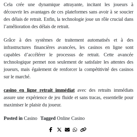
Cela crée une dynamique attrayante, incitant les joueurs à
découvrir les avantages de ces plateformes sans avoir à se soucier
des délais de retrait. Enfin, la technologie joue un rôle crucial dans
l’amélioration des délais de retrait.
Grâce à des systèmes de traitement automatisés et à des
infrastructures financières avancées, les casinos en ligne sont
capables d’accélérer le processus de retrait. Cette avancée
technologique permet non seulement de satisfaire les attentes des
joueurs, mais également de renforcer la compétitivité des casinos
sur le marché.
casino en ligne retrait immédiat
avec des retraits immédiats
assure une expérience de jeu fluide et sans tracas, essentielle pour
maximiser le plaisir du joueur.
Posted in
Casino
Tagged
Online Casino
Prev Post