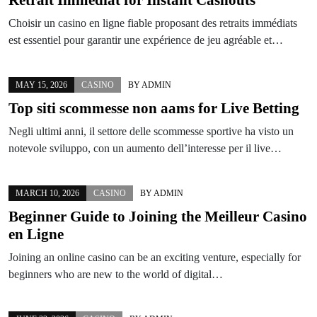
Choisir un casino en ligne fiable proposant des retraits immédiats
est essentiel pour garantir une expérience de jeu agréable et…
MAY 15, 2026
CASINO
BY
ADMIN
Top siti scommesse non aams for Live Betting
Negli ultimi anni, il settore delle scommesse sportive ha visto un
notevole sviluppo, con un aumento dell’interesse per il live…
MARCH 10, 2026
CASINO
BY
ADMIN
Beginner Guide to Joining the Meilleur Casino
en Ligne
Joining an online casino can be an exciting venture, especially for
beginners who are new to the world of digital…