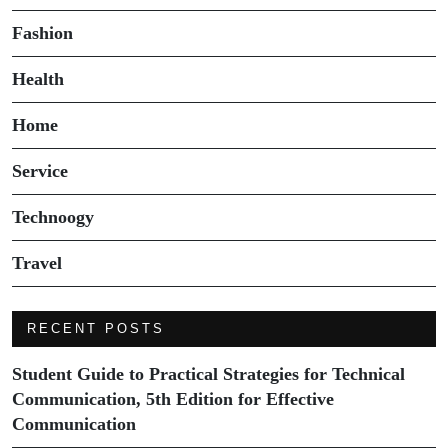
Fashion
Health
Home
Service
Technoogy
Travel
RECENT POSTS
Student Guide to Practical Strategies for Technical
Communication, 5th Edition for Effective
Communication