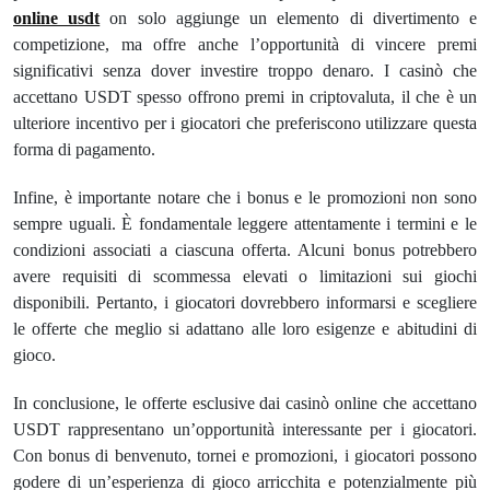
online usdt
on solo aggiunge un elemento di divertimento e
competizione, ma offre anche l’opportunità di vincere premi
significativi senza dover investire troppo denaro. I casinò che
accettano USDT spesso offrono premi in criptovaluta, il che è un
ulteriore incentivo per i giocatori che preferiscono utilizzare questa
forma di pagamento.
Infine, è importante notare che i bonus e le promozioni non sono
sempre uguali. È fondamentale leggere attentamente i termini e le
condizioni associati a ciascuna offerta. Alcuni bonus potrebbero
avere requisiti di scommessa elevati o limitazioni sui giochi
disponibili. Pertanto, i giocatori dovrebbero informarsi e scegliere
le offerte che meglio si adattano alle loro esigenze e abitudini di
gioco.
In conclusione, le offerte esclusive dai casinò online che accettano
USDT rappresentano un’opportunità interessante per i giocatori.
Con bonus di benvenuto, tornei e promozioni, i giocatori possono
godere di un’esperienza di gioco arricchita e potenzialmente più