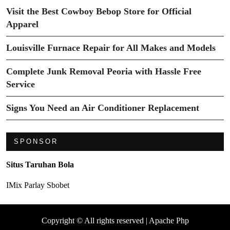
Visit the Best Cowboy Bebop Store for Official
Apparel
Louisville Furnace Repair for All Makes and Models
Complete Junk Removal Peoria with Hassle Free
Service
Signs You Need an Air Conditioner Replacement
SPONSOR
Situs Taruhan Bola
IMix Parlay Sbobet
Copyright © All rights reserved | Apache Php