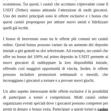
scommessa. Tra questi, i casinò che accettano criptovalute come il
USDT (Tether) stanno attirando l’attenzione di molti giocatori.
Uno dei motivi principali sono le offerte esclusive e i bonus che
questi casinò propongono per attirare nuovi utenti e fidelizzare
quelli già iscritti.
I bonus di benvenuto sono tra le offerte più comuni nei casinò
online. Questi bonus possono variare da un aumento del deposito
iniziale a giri gratuiti su slot selezionate. Ad esempio, un casinò che
offre un bonus del 100% sul primo deposito in USDT permette ai
nuovi giocatori di raddoppiare la loro disponibilità iniziale,
offrendo così maggiori opportunità di vincita. Inoltre, le offerte
possono includere promozioni settimanali o mensili, che
incoraggiano i giocatori a tornare e a provare nuovi giochi.
Un altro aspetto interessante delle offerte esclusive è la possibilità
di partecipare a tornei e competizioni. Molti casinò online
organizzano eventi speciali dove i giocatori possono competere per
premi in denaro o bonus extra. Partecipare a questi tornei n
casino