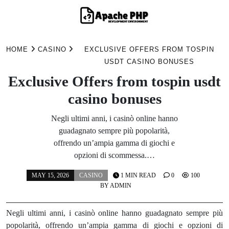
Skip
to
HOME
CASINO
EXCLUSIVE OFFERS FROM TOSPIN
content
USDT CASINO BONUSES
Exclusive Offers from tospin usdt
casino bonuses
Negli ultimi anni, i casinò online hanno
guadagnato sempre più popolarità,
offrendo un’ampia gamma di giochi e
opzioni di scommessa.…
MAY 15, 2026
CASINO
1 MIN READ
0
100
BY
ADMIN
Negli ultimi anni, i casinò online hanno guadagnato sempre più
popolarità, offrendo un’ampia gamma di giochi e opzioni di