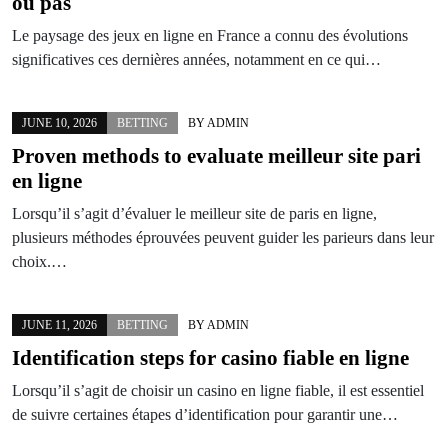
ou pas
Le paysage des jeux en ligne en France a connu des évolutions
significatives ces dernières années, notamment en ce qui…
JUNE 10, 2026
BETTING
BY
ADMIN
Proven methods to evaluate meilleur site pari
en ligne
Lorsqu’il s’agit d’évaluer le meilleur site de paris en ligne,
plusieurs méthodes éprouvées peuvent guider les parieurs dans leur
choix.…
JUNE 11, 2026
BETTING
BY
ADMIN
Identification steps for casino fiable en ligne
Lorsqu’il s’agit de choisir un casino en ligne fiable, il est essentiel
de suivre certaines étapes d’identification pour garantir une…