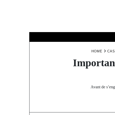
Skip
to
content
BUSINESS
HOME
CAS
Important
Avant de s’enga