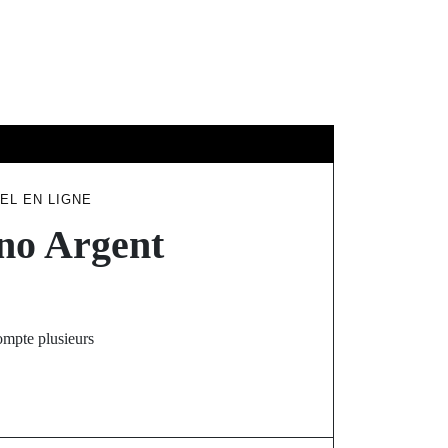
GY
TRAVEL
EL EN LIGNE
ino Argent
compte plusieurs