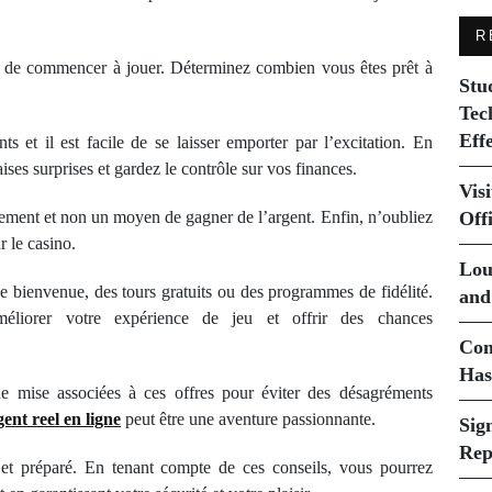
R
ant de commencer à jouer. Déterminez combien vous êtes prêt à
Stu
Tec
Eff
s et il est facile de se laisser emporter par l’excitation. En
ises surprises et gardez le contrôle sur vos finances.
Vis
ssement et non un moyen de gagner de l’argent. Enfin, n’oubliez
Off
r le casino.
Lou
bienvenue, des tours gratuits ou des programmes de fidélité.
and
méliorer votre expérience de jeu et offrir des chances
Com
Has
de mise associées à ces offres pour éviter des désagréments
ent reel en ligne
peut être une aventure passionnante.
Sig
Rep
é et préparé. En tenant compte de ces conseils, vous pourrez