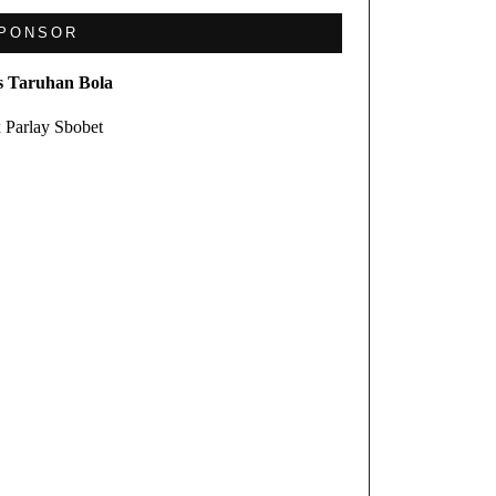
PONSOR
s Taruhan Bola
 Parlay Sbobet