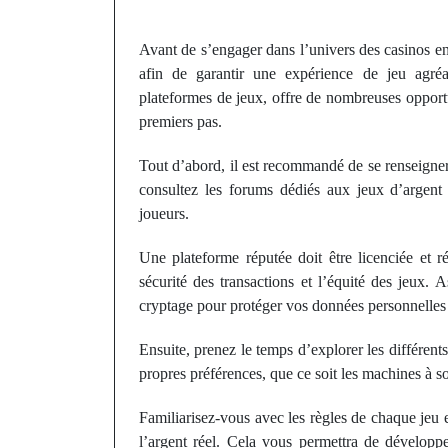
Avant de s’engager dans l’univers des casinos en 
afin de garantir une expérience de jeu agré
plateformes de jeux, offre de nombreuses opportun
premiers pas.
Tout d’abord, il est recommandé de se renseigner s
consultez les forums dédiés aux jeux d’argent p
joueurs.
Une plateforme réputée doit être licenciée et r
sécurité des transactions et l’équité des jeux. 
cryptage pour protéger vos données personnelles 
Ensuite, prenez le temps d’explorer les différen
propres préférences, que ce soit les machines à sou
Familiarisez-vous avec les règles de chaque jeu e
l’argent réel. Cela vous permettra de dévelop