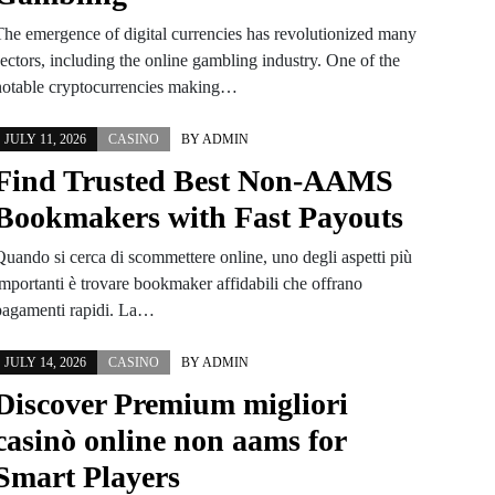
The emergence of digital currencies has revolutionized many
sectors, including the online gambling industry. One of the
notable cryptocurrencies making…
JULY 11, 2026
CASINO
BY
ADMIN
Find Trusted Best Non-AAMS
Bookmakers with Fast Payouts
Quando si cerca di scommettere online, uno degli aspetti più
importanti è trovare bookmaker affidabili che offrano
pagamenti rapidi. La…
JULY 14, 2026
CASINO
BY
ADMIN
Discover Premium migliori
casinò online non aams for
Smart Players