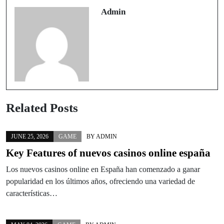
Admin
Related Posts
JUNE 25, 2026
GAME
BY
ADMIN
Key Features of nuevos casinos online españa
Los nuevos casinos online en España han comenzado a ganar
popularidad en los últimos años, ofreciendo una variedad de
características…