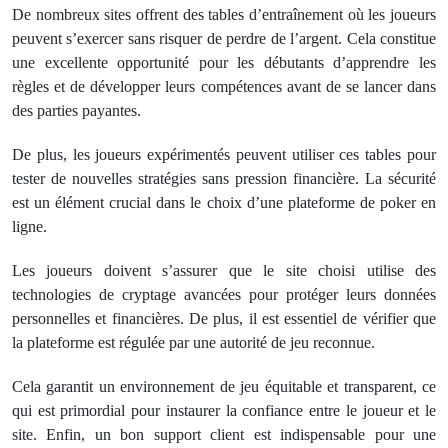
De nombreux sites offrent des tables d’entraînement où les joueurs
peuvent s’exercer sans risquer de perdre de l’argent. Cela constitue
une excellente opportunité pour les débutants d’apprendre les
règles et de développer leurs compétences avant de se lancer dans
des parties payantes.
De plus, les joueurs expérimentés peuvent utiliser ces tables pour
tester de nouvelles stratégies sans pression financière. La sécurité
est un élément crucial dans le choix d’une plateforme de poker en
ligne.
Les joueurs doivent s’assurer que le site choisi utilise des
technologies de cryptage avancées pour protéger leurs données
personnelles et financières. De plus, il est essentiel de vérifier que
la plateforme est régulée par une autorité de jeu reconnue.
Cela garantit un environnement de jeu équitable et transparent, ce
qui est primordial pour instaurer la confiance entre le joueur et le
site. Enfin, un bon support client est indispensable pour une