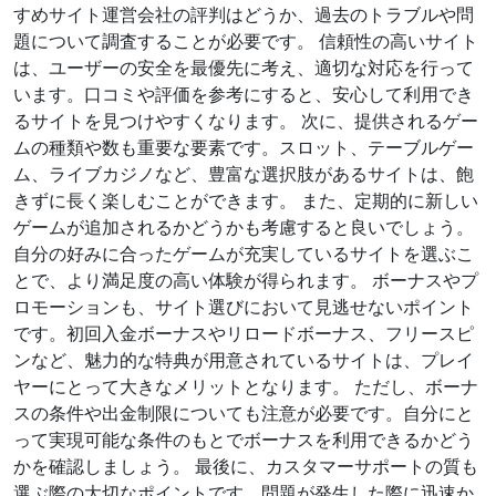
すめサイト運営会社の評判はどうか、過去のトラブルや問
題について調査することが必要です。 信頼性の高いサイト
は、ユーザーの安全を最優先に考え、適切な対応を行って
います。口コミや評価を参考にすると、安心して利用でき
るサイトを見つけやすくなります。 次に、提供されるゲー
ムの種類や数も重要な要素です。スロット、テーブルゲー
ム、ライブカジノなど、豊富な選択肢があるサイトは、飽
きずに長く楽しむことができます。 また、定期的に新しい
ゲームが追加されるかどうかも考慮すると良いでしょう。
自分の好みに合ったゲームが充実しているサイトを選ぶこ
とで、より満足度の高い体験が得られます。 ボーナスやプ
ロモーションも、サイト選びにおいて見逃せないポイント
です。初回入金ボーナスやリロードボーナス、フリースピ
ンなど、魅力的な特典が用意されているサイトは、プレイ
ヤーにとって大きなメリットとなります。 ただし、ボーナ
スの条件や出金制限についても注意が必要です。自分にと
って実現可能な条件のもとでボーナスを利用できるかどう
かを確認しましょう。 最後に、カスタマーサポートの質も
選ぶ際の大切なポイントです。問題が発生した際に迅速か