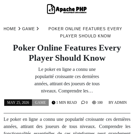
Skip
to
HOME
GAME
POKER ONLINE FEATURES EVERY
content
PLAYER SHOULD KNOW
Poker Online Features Every
Player Should Know
Le poker en ligne a connu une
popularité croissante ces dernières
années, attirant des joueurs de tous
niveaux. Comprendre les…
MAY 25, 2026
GAME
1 MIN READ
0
100
BY
ADMIN
Le poker en ligne a connu une popularité croissante ces dernières
années, attirant des joueurs de tous niveaux. Comprendre les
fonctionnalités essentielles de ces plateformes peut grandement