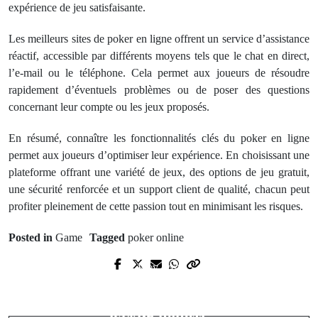
expérience de jeu satisfaisante.
Les meilleurs sites de poker en ligne offrent un service d’assistance
réactif, accessible par différents moyens tels que le chat en direct,
l’e-mail ou le téléphone. Cela permet aux joueurs de résoudre
rapidement d’éventuels problèmes ou de poser des questions
concernant leur compte ou les jeux proposés.
En résumé, connaître les fonctionnalités clés du poker en ligne
permet aux joueurs d’optimiser leur expérience. En choisissant une
plateforme offrant une variété de jeux, des options de jeu gratuit,
une sécurité renforcée et un support client de qualité, chacun peut
profiter pleinement de cette passion tout en minimisant les risques.
Posted in
Game
Tagged
poker online
Prev Post
Next Post
Best Guide to poker online for
Закись азота: коротко о том, что
Beginners
важно понять