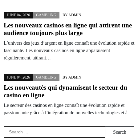
JUNE 04, 2026
GAMBLING
BY
ADMIN
Les nouveaux casinos en ligne qui attirent une
audience toujours plus large
L’univers des jeux d’argent en ligne connaît une évolution rapide et
fascinante. Les nouveaux casinos en ligne apparaissent
régulièrement, attirant…
JUNE 04, 2026
GAMBLING
BY
ADMIN
Les nouveautés qui dynamisent le secteur du
casino en ligne
Le secteur des casinos en ligne connaît une évolution rapide et
passionnante grâce à l’intégration de nouvelles technologies et à…
Search
for: