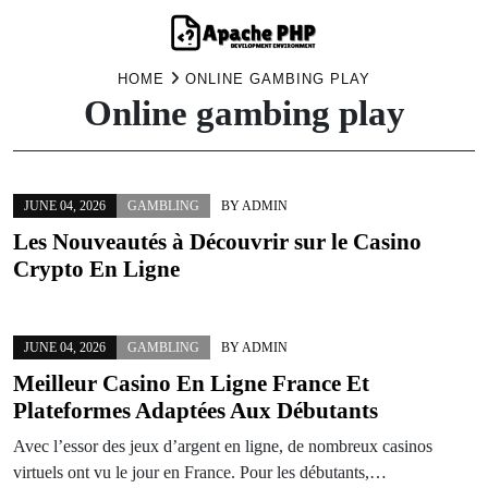
Skip
HOME
ONLINE GAMBING PLAY
Online gambing play
to
content
JUNE 04, 2026
GAMBLING
BY
ADMIN
Les Nouveautés à Découvrir sur le Casino
Crypto En Ligne
JUNE 04, 2026
GAMBLING
BY
ADMIN
Meilleur Casino En Ligne France Et
Plateformes Adaptées Aux Débutants
Avec l’essor des jeux d’argent en ligne, de nombreux casinos
virtuels ont vu le jour en France. Pour les débutants,…