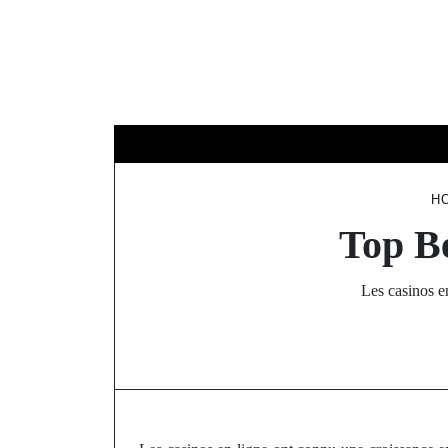
Skip
to
content
BUSINESS
H
Top Be
Les casinos e