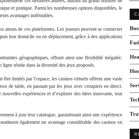
for:
xponentielle ces dernières années, attirant un grand nombre de
nique et pratique. Parmi les nombreuses options disponibles, le
C
ieurs avantages indéniables.
Bus
paux atouts de ces plateformes. Les joueurs peuvent se connecter
puis leur domicile ou en déplacement, grâce à des applications
Fas
Hea
traintes géographiques, offrant ainsi une flexibilité inégalée.
 ligne réside dans la diversité des jeux proposés.
Ho
tre limités par l’espace, les casinos virtuels offrent une vaste
Ser
ux de table, en passant par les jeux avec croupiers en direct.
 nouvelles expériences et d’explorer des titres innovants, tout
Tec
Tra
rement à jour leur catalogue, garantissant ainsi une expérience
onstituent également un avantage considérable des casinos en
R