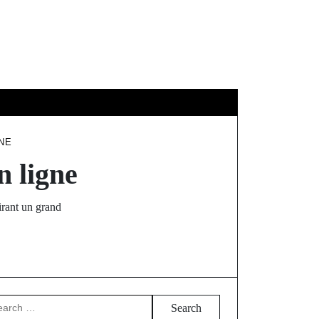
GY
TRAVEL
NE
n ligne
irant un grand
arch