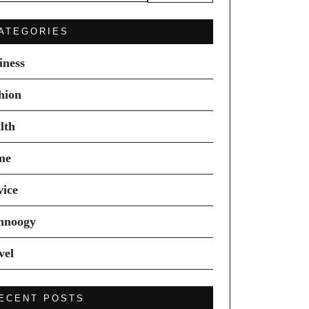
ATEGORIES
iness
hion
lth
me
vice
hnoogy
vel
ECENT POSTS