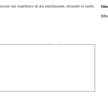
rocure une expérience de jeu enrichissante, sécurisée et variée.
Situ
IMix
Next Post
Complete Guide to
casino en ligne france
légal Requirements