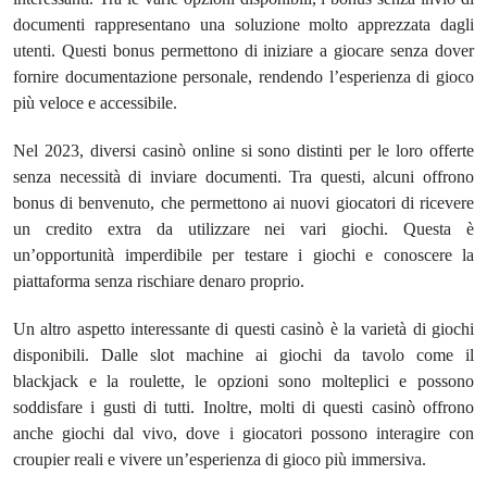
documenti rappresentano una soluzione molto apprezzata dagli
utenti. Questi bonus permettono di iniziare a giocare senza dover
fornire documentazione personale, rendendo l’esperienza di gioco
più veloce e accessibile.
Nel 2023, diversi casinò online si sono distinti per le loro offerte
senza necessità di inviare documenti. Tra questi, alcuni offrono
bonus di benvenuto, che permettono ai nuovi giocatori di ricevere
un credito extra da utilizzare nei vari giochi. Questa è
un’opportunità imperdibile per testare i giochi e conoscere la
piattaforma senza rischiare denaro proprio.
Un altro aspetto interessante di questi casinò è la varietà di giochi
disponibili. Dalle slot machine ai giochi da tavolo come il
blackjack e la roulette, le opzioni sono molteplici e possono
soddisfare i gusti di tutti. Inoltre, molti di questi casinò offrono
anche giochi dal vivo, dove i giocatori possono interagire con
croupier reali e vivere un’esperienza di gioco più immersiva.