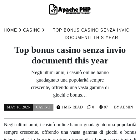
Skip
to
HOME
CASINO
TOP BONUS CASINO SENZA INVIO
content
DOCUMENTI THIS YEAR
Top bonus casino senza invio
documenti this year
Negli ultimi anni, i casinò online hanno
guadagnato una popolarità sempre
crescente, offrendo una vasta gamma di
giochi e bonus…
MAY 18, 2026
CASINO
1 MIN READ
0
97
BY
ADMIN
Negli ultimi anni, i casinò online hanno guadagnato una popolarità
sempre crescente, offrendo una vasta gamma di giochi e bonus
interessanti. Tra le varie opzioni disponibili, i bonus senza invio di