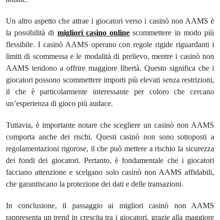
Un altro aspetto che attrae i giocatori verso i casinò non AAMS è
la possibilità di
migliori casino online
scommettere in modo più
flessibile. I casinò AAMS operano con regole rigide riguardanti i
limiti di scommessa e le modalità di prelievo, mentre i casinò non
AAMS tendono a offrire maggiore libertà. Questo significa che i
giocatori possono scommettere importi più elevati senza restrizioni,
il che è particolarmente interessante per coloro che cercano
un’esperienza di gioco più audace.
Tuttavia, è importante notare che scegliere un casinò non AAMS
comporta anche dei rischi. Questi casinò non sono sottoposti a
regolamentazioni rigorose, il che può mettere a rischio la sicurezza
dei fondi dei giocatori. Pertanto, è fondamentale che i giocatori
facciano attenzione e scelgano solo casinò non AAMS affidabili,
che garantiscano la protezione dei dati e delle transazioni.
In conclusione, il passaggio ai migliori casinò non AAMS
rappresenta un trend in crescita tra i giocatori, grazie alla maggiore