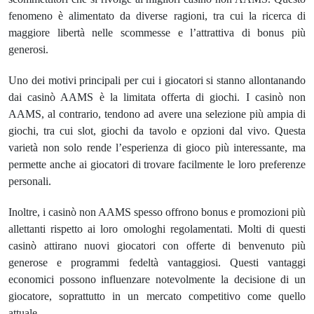
fenomeno è alimentato da diverse ragioni, tra cui la ricerca di
maggiore libertà nelle scommesse e l’attrattiva di bonus più
generosi.
Uno dei motivi principali per cui i giocatori si stanno allontanando
dai casinò AAMS è la limitata offerta di giochi. I casinò non
AAMS, al contrario, tendono ad avere una selezione più ampia di
giochi, tra cui slot, giochi da tavolo e opzioni dal vivo. Questa
varietà non solo rende l’esperienza di gioco più interessante, ma
permette anche ai giocatori di trovare facilmente le loro preferenze
personali.
Inoltre, i casinò non AAMS spesso offrono bonus e promozioni più
allettanti rispetto ai loro omologhi regolamentati. Molti di questi
casinò attirano nuovi giocatori con offerte di benvenuto più
generose e programmi fedeltà vantaggiosi. Questi vantaggi
economici possono influenzare notevolmente la decisione di un
giocatore, soprattutto in un mercato competitivo come quello
attuale.