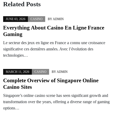
Related Posts
JUNE 03, 2026
CASINO
BY
ADMIN
Everything About Casino En Ligne France
Gaming
Le secteur des jeux en ligne en France a connu une croissance
significative ces dernières années. Avec l’évolution des
technologies…
MARCH 11, 2026
CASINO
BY
ADMIN
Complete Overview of Singapore Online
Casino Sites
Singapore’s online casino scene has seen significant growth and
transformation over the years, offering a diverse range of gaming
options…