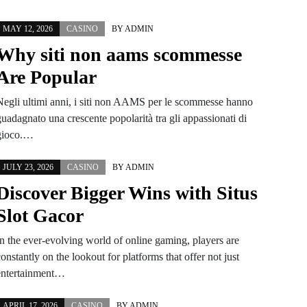
MAY 12, 2026
CASINO
BY
ADMIN
Why siti non aams scommesse
Are Popular
Negli ultimi anni, i siti non AAMS per le scommesse hanno
uadagnato una crescente popolarità tra gli appassionati di
gioco.…
JULY 23, 2026
CASINO
BY
ADMIN
Discover Bigger Wins with Situs
Slot Gacor
In the ever-evolving world of online gaming, players are
onstantly on the lookout for platforms that offer not just
entertainment…
APRIL 17, 2026
CASINO
BY
ADMIN