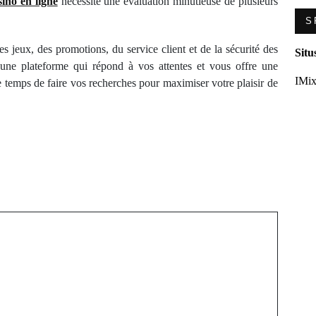
sino en ligne
nécessite une évaluation minutieuse de plusieurs
S
es jeux, des promotions, du service client et de la sécurité des
Situ
 une plateforme qui répond à vos attentes et vous offre une
IMix
e temps de faire vos recherches pour maximiser votre plaisir de
Next Post
Explore Must-Have
Huntrix Merchandise
for Fans