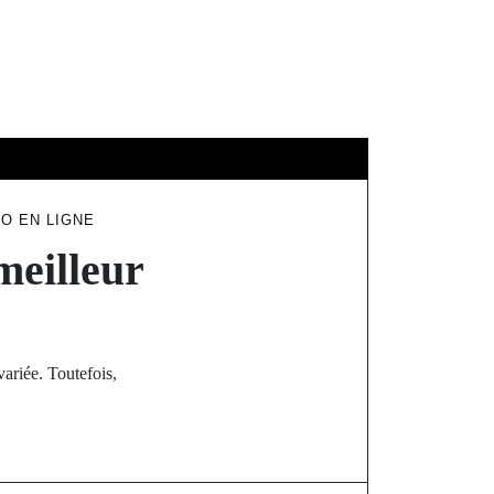
GY
TRAVEL
O EN LIGNE
meilleur
variée. Toutefois,