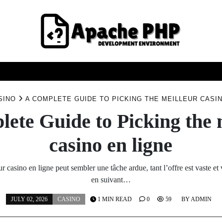
FASHION
HEALTH
HOME
SERVICE
TECHNOO
SINO
A COMPLETE GUIDE TO PICKING THE MEILLEUR CASIN
ete Guide to Picking the 
casino en ligne
ur casino en ligne peut sembler une tâche ardue, tant l’offre est vaste et 
en suivant…
JULY 02, 2026
CASINO
1 MIN READ
0
59
BY
ADMIN