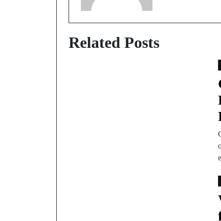
Related Posts