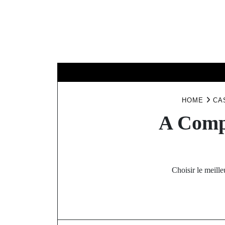
Skip
to
content
BUSINESS
HOME
CA
A Compl
Choisir le meille