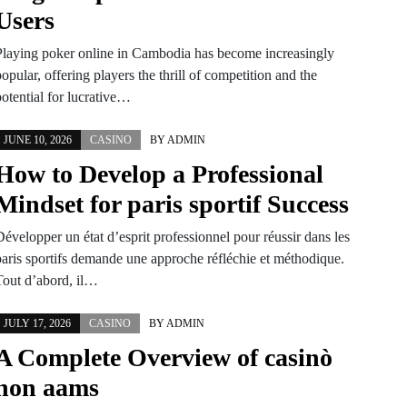
Users
Playing poker online in Cambodia has become increasingly
opular, offering players the thrill of competition and the
potential for lucrative…
JUNE 10, 2026
CASINO
BY
ADMIN
How to Develop a Professional
Mindset for paris sportif Success
évelopper un état d’esprit professionnel pour réussir dans les
paris sportifs demande une approche réfléchie et méthodique.
Tout d’abord, il…
JULY 17, 2026
CASINO
BY
ADMIN
A Complete Overview of casinò
non aams