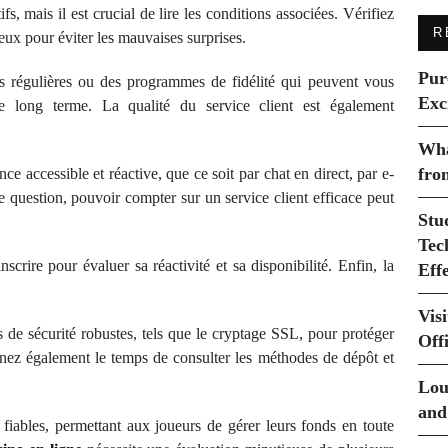
s, mais il est crucial de lire les conditions associées. Vérifiez
R
jeux pour éviter les mauvaises surprises.
Pur
ns régulières ou des programmes de fidélité qui peuvent vous
Exc
le long terme. La qualité du service client est également
Wha
fro
e accessible et réactive, que ce soit par chat en direct, par e-
 question, pouvoir compter sur un service client efficace peut
Stu
Tec
scrire pour évaluer sa réactivité et sa disponibilité. Enfin, la
Eff
Vis
s de sécurité robustes, tels que le cryptage SSL, pour protéger
Off
renez également le temps de consulter les méthodes de dépôt et
Lou
and
 fiables, permettant aux joueurs de gérer leurs fonds en toute