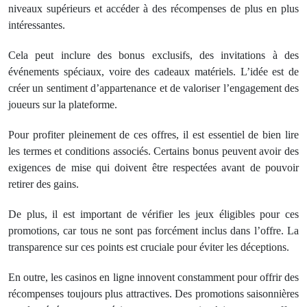
niveaux supérieurs et accéder à des récompenses de plus en plus
intéressantes.
Cela peut inclure des bonus exclusifs, des invitations à des
événements spéciaux, voire des cadeaux matériels. L’idée est de
créer un sentiment d’appartenance et de valoriser l’engagement des
joueurs sur la plateforme.
Pour profiter pleinement de ces offres, il est essentiel de bien lire
les termes et conditions associés. Certains bonus peuvent avoir des
exigences de mise qui doivent être respectées avant de pouvoir
retirer des gains.
De plus, il est important de vérifier les jeux éligibles pour ces
promotions, car tous ne sont pas forcément inclus dans l’offre. La
transparence sur ces points est cruciale pour éviter les déceptions.
En outre, les casinos en ligne innovent constamment pour offrir des
récompenses toujours plus attractives. Des promotions saisonnières