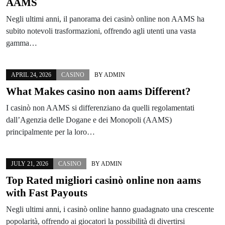
AAMS
Negli ultimi anni, il panorama dei casinò online non AAMS ha
subito notevoli trasformazioni, offrendo agli utenti una vasta
gamma…
APRIL 24, 2026
CASINO
BY
ADMIN
What Makes casino non aams Different?
I casinò non AAMS si differenziano da quelli regolamentati
dall’Agenzia delle Dogane e dei Monopoli (AAMS)
principalmente per la loro…
JULY 21, 2026
CASINO
BY
ADMIN
Top Rated migliori casinò online non aams
with Fast Payouts
Negli ultimi anni, i casinò online hanno guadagnato una crescente
popolarità, offrendo ai giocatori la possibilità di divertirsi