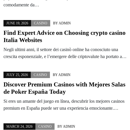
comodamente da…
JUNE 19, 2026
CASINO
BY
ADMIN
Find Expert Advice on Choosing crypto casino
Italia Websites
Negli ultimi anni, il settore dei casinò online ha conosciuto una
crescita esponenziale, e l’emergere delle criptovalute ha portato a…
JULY 25, 2026
CASINO
BY
ADMIN
Discover Premium Casinos with Mejores Salas
de Poker España Today
Si eres un amante del juego en línea, descubrir los mejores casinos
premium en España puede ser una experiencia emocionante.…
MARCH 24, 2026
CASINO
BY
ADMIN