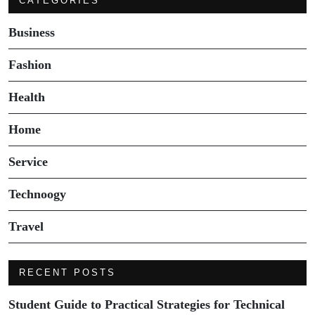
CATEGORIES
Business
Fashion
Health
Home
Service
Technoogy
Travel
RECENT POSTS
Student Guide to Practical Strategies for Technical