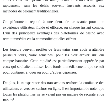
rapidement, sans les délais souvent frustrants associés aux
méthodes de paiement traditionnelles.
Ce phénomène répond à une demande croissante pour une
expérience utilisateur fluide et efficace, où chaque instant compte.
L’un des principaux avantages des plateformes de casino avec
retrait immédiat est la commodité qu’elles offrent.
Les joueurs peuvent profiter de leurs gains sans avoir à attendre
plusieurs jours, voire semaines, pour les voir arriver sur leur
compte bancaire. Cette rapidité est particulièrement appréciée par
ceux qui souhaitent utiliser leurs fonds immédiatement, que ce soit
pour continuer à jouer ou pour d’autres dépenses.
De plus, la transparence des transactions renforce la confiance des
utilisateurs envers ces casinos en ligne. Il est important de noter que
toutes les plateformes ne se valent pas en matière de sécurité et de
fiabilité.