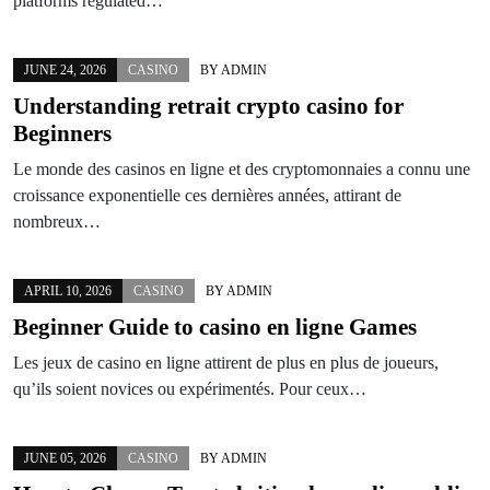
platforms regulated…
JUNE 24, 2026
CASINO
BY
ADMIN
Understanding retrait crypto casino for
Beginners
Le monde des casinos en ligne et des cryptomonnaies a connu une
croissance exponentielle ces dernières années, attirant de
nombreux…
APRIL 10, 2026
CASINO
BY
ADMIN
Beginner Guide to casino en ligne Games
Les jeux de casino en ligne attirent de plus en plus de joueurs,
qu’ils soient novices ou expérimentés. Pour ceux…
JUNE 05, 2026
CASINO
BY
ADMIN