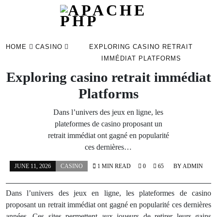
Skip
to
HOME
CASINO
EXPLORING CASINO RETRAIT
content
IMMÉDIAT PLATFORMS
Exploring casino retrait immédiat
Platforms
Dans l’univers des jeux en ligne, les
plateformes de casino proposant un
retrait immédiat ont gagné en popularité
ces dernières…
JUNE 11, 2026
CASINO
1 MIN READ
0
65
BY
ADMIN
Dans l’univers des jeux en ligne, les plateformes de casino
proposant un retrait immédiat ont gagné en popularité ces dernières
années. Ces sites permettent aux joueurs de retirer leurs gains