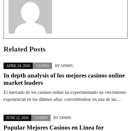
Related Posts
APRIL 24, 2026
CASINO
BY
ADMIN
In depth analysis of los mejores casinos online
market leaders
El mercado de los casinos online ha experimentado un crecimiento
exponencial en los últimos años, convirtiéndose en una de las…
JUNE 22, 2026
CASINO
BY
ADMIN
Popular Mejores Casinos en Linea for