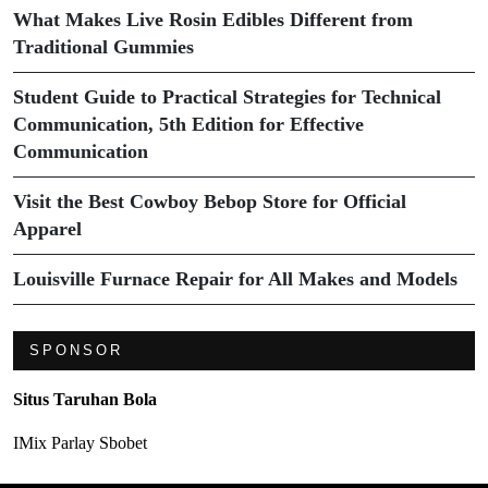
What Makes Live Rosin Edibles Different from
Traditional Gummies
Student Guide to Practical Strategies for Technical
Communication, 5th Edition for Effective
Communication
Visit the Best Cowboy Bebop Store for Official
Apparel
Louisville Furnace Repair for All Makes and Models
SPONSOR
Situs Taruhan Bola
IMix Parlay Sbobet