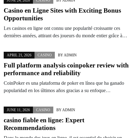
JUNE 24, 2026
CASINO
BY
ADMIN
Casino en Ligne Sites with Exciting Bonus
Opportunities
Les casinos en ligne ont connu une popularité croissante ces
dernières années, attirant des joueurs du monde entier grâce à…
APRIL 21, 2026
CASINO
BY
ADMIN
Full platform analysis coinpoker review with
performance and reliability
CoinPoker es una plataforma de poker en línea que ha ganado
popularidad en los últimos años gracias a su enfoque…
JUNE 11, 2026
CASINO
BY
ADMIN
casino fiable en ligne: Expert
Recommendations
Dans le monde des jeux en ligne, il est essentiel de choisir un