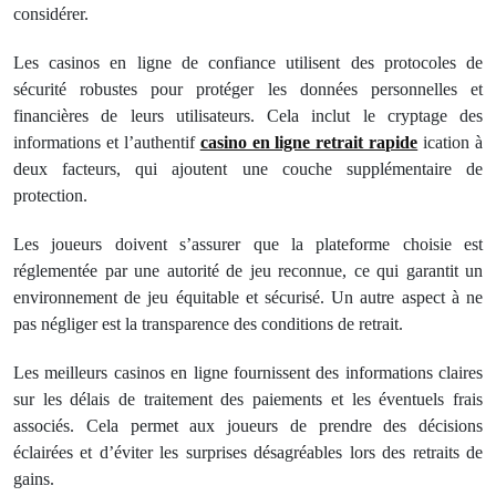
considérer.
Les casinos en ligne de confiance utilisent des protocoles de
sécurité robustes pour protéger les données personnelles et
financières de leurs utilisateurs. Cela inclut le cryptage des
informations et l’authentif
casino en ligne retrait rapide
ication à
deux facteurs, qui ajoutent une couche supplémentaire de
protection.
Les joueurs doivent s’assurer que la plateforme choisie est
réglementée par une autorité de jeu reconnue, ce qui garantit un
environnement de jeu équitable et sécurisé. Un autre aspect à ne
pas négliger est la transparence des conditions de retrait.
Les meilleurs casinos en ligne fournissent des informations claires
sur les délais de traitement des paiements et les éventuels frais
associés. Cela permet aux joueurs de prendre des décisions
éclairées et d’éviter les surprises désagréables lors des retraits de
gains.