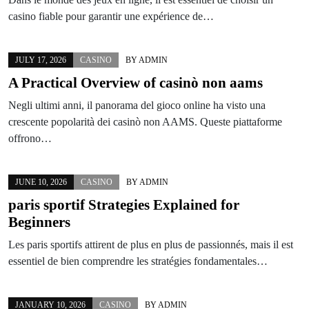
casino fiable pour garantir une expérience de…
JULY 17, 2026
CASINO
BY
ADMIN
A Practical Overview of casinò non aams
Negli ultimi anni, il panorama del gioco online ha visto una
crescente popolarità dei casinò non AAMS. Queste piattaforme
offrono…
JUNE 10, 2026
CASINO
BY
ADMIN
paris sportif Strategies Explained for
Beginners
Les paris sportifs attirent de plus en plus de passionnés, mais il est
essentiel de bien comprendre les stratégies fondamentales…
JANUARY 10, 2026
CASINO
BY
ADMIN