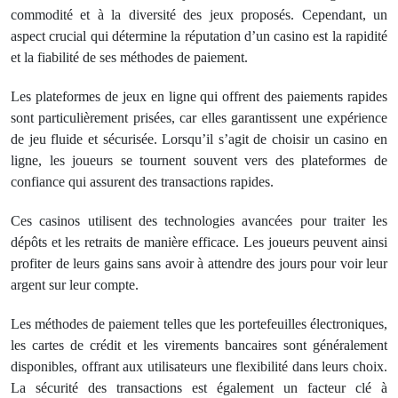
commodité et à la diversité des jeux proposés. Cependant, un
aspect crucial qui détermine la réputation d’un casino est la rapidité
et la fiabilité de ses méthodes de paiement.
Les plateformes de jeux en ligne qui offrent des paiements rapides
sont particulièrement prisées, car elles garantissent une expérience
de jeu fluide et sécurisée. Lorsqu’il s’agit de choisir un casino en
ligne, les joueurs se tournent souvent vers des plateformes de
confiance qui assurent des transactions rapides.
Ces casinos utilisent des technologies avancées pour traiter les
dépôts et les retraits de manière efficace. Les joueurs peuvent ainsi
profiter de leurs gains sans avoir à attendre des jours pour voir leur
argent sur leur compte.
Les méthodes de paiement telles que les portefeuilles électroniques,
les cartes de crédit et les virements bancaires sont généralement
disponibles, offrant aux utilisateurs une flexibilité dans leurs choix.
La sécurité des transactions est également un facteur clé à