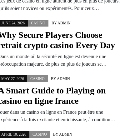
es jeux de casino en ligne attirent de plus en plus de joueurs,
qu’ils soient novices ou expérimentés. Pour ceux…
JUNE 24, 2026
CASINO
BY
ADMIN
Why Secure Players Choose
retrait crypto casino Every Day
Dans un monde où la sécurité en ligne est devenue une
préoccupation majeure, de plus en plus de joueurs se…
MAY 27, 2026
CASINO
BY
ADMIN
A Smart Guide to Playing on
casino en ligne france
Jouer dans un casino en ligne en France peut être une
xpérience à la fois excitante et enrichissante, à condition…
APRIL 10, 2026
CASINO
BY
ADMIN