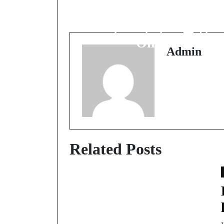
Compare the Latest 카
지노 사이트 순위
Online
Admin
Related Posts