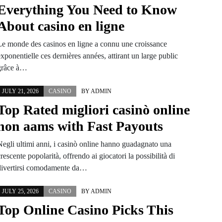
Everything You Need to Know
About casino en ligne
Le monde des casinos en ligne a connu une croissance
xponentielle ces dernières années, attirant un large public
grâce à…
JULY 21, 2026
CASINO
BY
ADMIN
Top Rated migliori casinò online
non aams with Fast Payouts
Negli ultimi anni, i casinò online hanno guadagnato una
rescente popolarità, offrendo ai giocatori la possibilità di
divertirsi comodamente da…
JULY 25, 2026
CASINO
BY
ADMIN
Top Online Casino Picks This