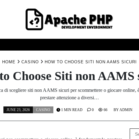
FASHION
HEALTH
HOME
SERVICE
TECHNOO
HOME
CASINO
HOW TO CHOOSE SITI NON AAMS SICURI
to Choose Siti non AAMS s
a di scegliere siti non AAMS sicuri per scommettere o giocare online,
prestare attenzione a diversi…
JUNE 23, 2026
CASINO
1 MIN READ
0
66
BY
ADMIN
Se