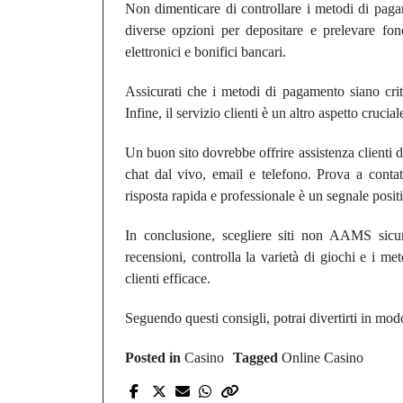
Non dimenticare di controllare i metodi di pagam
diverse opzioni per depositare e prelevare fond
elettronici e bonifici bancari.
Assicurati che i metodi di pagamento siano crittog
Infine, il servizio clienti è un altro aspetto crucia
Un buon sito dovrebbe offrire assistenza clienti 
chat dal vivo, email e telefono. Prova a contat
risposta rapida e professionale è un segnale positi
In conclusione, scegliere siti non AAMS sicuri 
recensioni, controlla la varietà di giochi e i me
clienti efficace.
Seguendo questi consigli, potrai divertirti in mo
Posted in
Casino
Tagged
Online Casino
Prev Post