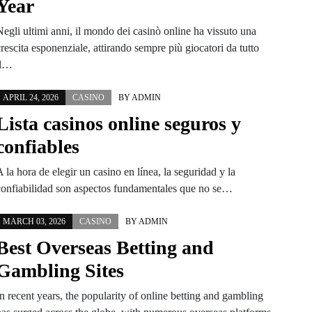
Year
egli ultimi anni, il mondo dei casinò online ha vissuto una
rescita esponenziale, attirando sempre più giocatori da tutto
il…
APRIL 24, 2026
CASINO
BY
ADMIN
Lista casinos online seguros y
confiables
 la hora de elegir un casino en línea, la seguridad y la
confiabilidad son aspectos fundamentales que no se…
MARCH 03, 2026
CASINO
BY
ADMIN
Best Overseas Betting and
Gambling Sites
n recent years, the popularity of online betting and gambling