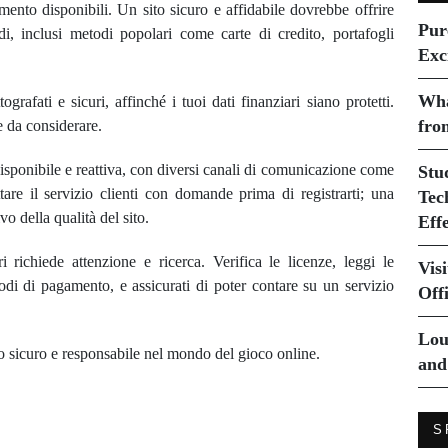
ento disponibili. Un sito sicuro e affidabile dovrebbe offrire
Pur
i, inclusi metodi popolari come carte di credito, portafogli
Exc
Wha
rafati e sicuri, affinché i tuoi dati finanziari siano protetti.
fro
le da considerare.
disponibile e reattiva, con diversi canali di comunicazione come
Stu
tare il servizio clienti con domande prima di registrarti; una
Tec
vo della qualità del sito.
Eff
richiede attenzione e ricerca. Verifica le licenze, leggi le
Vis
todi di pagamento, e assicurati di poter contare su un servizio
Off
Lou
do sicuro e responsabile nel mondo del gioco online.
and
Next Post
S