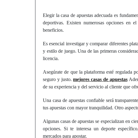
Elegir la casa de apuestas adecuada es fundamen
deportivas. Existen numerosas opciones en e
beneficios.
Es esencial investigar y comparar diferentes plat
y estilo de juego. Una de las primeras considerac
licencia.
Asegúrate de que la plataforma esté regulada po
seguro y justo.
mejores casas de apuestas
Ademá
de su experiencia y del servicio al cliente que ofr
Una casa de apuestas confiable será transparente 
tus apuestas con mayor tranquilidad. Otro aspect
Algunas casas de apuestas se especializan en cie
opciones. Si te interesa un deporte específico
mercados para apostar.