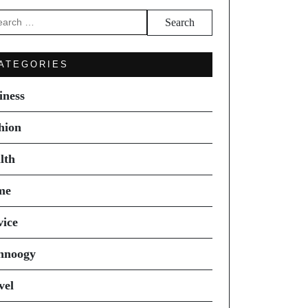
arch
ATEGORIES
iness
hion
lth
me
vice
hnoogy
vel