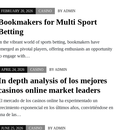
FEBRUARY 20, 2026
CASINO
BY
ADMIN
Bookmakers for Multi Sport
Betting
In the vibrant world of sports betting, bookmakers have
emerged as pivotal players, offering enthusiasts an opportunity
to engage with…
APRIL 24, 2026
CASINO
BY
ADMIN
In depth analysis of los mejores
casinos online market leaders
El mercado de los casinos online ha experimentado un
crecimiento exponencial en los últimos años, convirtiéndose en
una de las…
JUNE 25, 2026
CASINO
BY
ADMIN