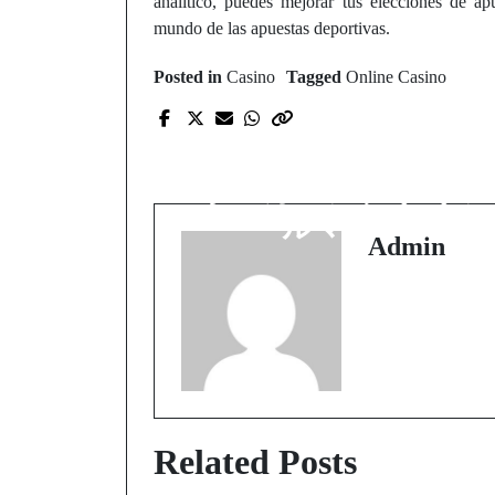
analítico, puedes mejorar tus elecciones de apu
mundo de las apuestas deportivas.
Posted in
Casino
Tagged
Online Casino
Prev Post
Real Money Guide to
ポーカーアプリ リア
ルマネー
Admin
Related Posts