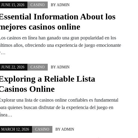
JUNE 15, 2026
CASINO
BY
ADMIN
Essential Information About los
mejores casinos online
Los casinos en línea han ganado una gran popularidad en los
últimos años, ofreciendo una experiencia de juego emocionante
y…
JUNE 22, 2026
CASINO
BY
ADMIN
Exploring a Reliable Lista
Casinos Online
Explorar una lista de casinos online confiables es fundamental
ara quienes buscan disfrutar de la experiencia del juego en
línea…
MARCH 12, 2026
CASINO
BY
ADMIN