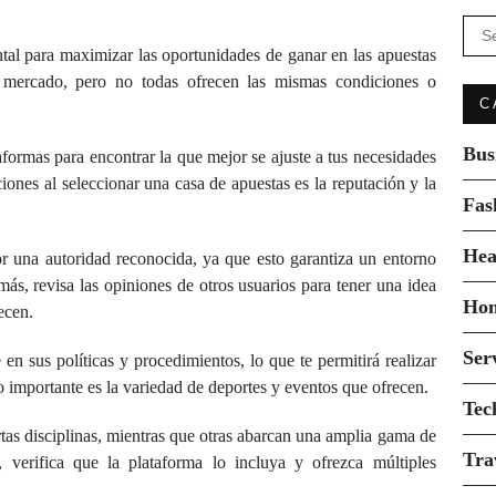
Se
for:
tal para maximizar las oportunidades de ganar en las apuestas
l mercado, pero no todas ofrecen las mismas condiciones o
C
Bus
aformas para encontrar la que mejor se ajuste a tus necesidades
iones al seleccionar una casa de apuestas es la reputación y la
Fas
Hea
r una autoridad reconocida, ya que esto garantiza un entorno
s, revisa las opiniones de otros usuarios para tener una idea
Ho
ecen.
Ser
en sus políticas y procedimientos, lo que te permitirá realizar
o importante es la variedad de deportes y eventos que ofrecen.
Tec
rtas disciplinas, mientras que otras abarcan una amplia gama de
Tra
, verifica que la plataforma lo incluya y ofrezca múltiples