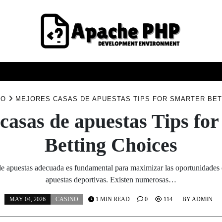
FASHION
HEALTH
HOME
SERVICE
TECHNOO
NO
MEJORES CASAS DE APUESTAS TIPS FOR SMARTER BET
casas de apuestas Tips fo
Betting Choices
 de apuestas adecuada es fundamental para maximizar las oportunidades 
apuestas deportivas. Existen numerosas…
MAY 04, 2026
CASINO
1 MIN READ
0
114
BY
ADMIN