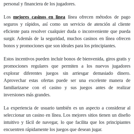
personal y financiera de los jugadores.
Los
mejores casinos en linea
línea ofrecen métodos de pago
seguros y rápidos, así como un servicio de atención al cliente
eficiente para resolver cualquier duda o inconveniente que pueda
surgir. Además de la seguridad, muchos casinos en línea ofrecen
bonos y promociones que son ideales para los principiantes.
Estos incentivos pueden incluir bonos de bienvenida, giros gratis y
promociones regulares que permiten a los nuevos jugadores
explorar diferentes juegos sin arriesgar demasiado dinero.
Aprovechar estas ofertas puede ser una excelente manera de
familiarizarse con el casino y sus juegos antes de realizar
inversiones más grandes.
La experiencia de usuario también es un aspecto a considerar al
seleccionar un casino en línea. Los mejores sitios tienen un diseño
intuitivo y fácil de navegar, lo que facilita que los principiantes
encuentren rápidamente los juegos que desean jugar.