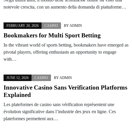
notevole crescita, con un aumento della domanda di piattaforme…
FEBRUARY 20, 2026
CASINO
BY
ADMIN
Bookmakers for Multi Sport Betting
In the vibrant world of sports betting, bookmakers have emerged as
pivotal players, offering enthusiasts an opportunity to engage
with…
JUNE 12, 2026
CASINO
BY
ADMIN
Innovative Casino Sans Verification Platforms
Explained
Les plateformes de casino sans vérification représentent une
évolution significative dans l’industrie des jeux en ligne. Ces
plateformes permettent aux…