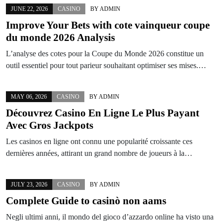
JUNE 22, 2026
CASINO
BY
ADMIN
Improve Your Bets with cote vainqueur coupe
du monde 2026 Analysis
L’analyse des cotes pour la Coupe du Monde 2026 constitue un
outil essentiel pour tout parieur souhaitant optimiser ses mises.…
MAY 06, 2026
CASINO
BY
ADMIN
Découvrez Casino En Ligne Le Plus Payant
Avec Gros Jackpots
Les casinos en ligne ont connu une popularité croissante ces
dernières années, attirant un grand nombre de joueurs à la…
JULY 23, 2026
CASINO
BY
ADMIN
Complete Guide to casinò non aams
Negli ultimi anni, il mondo del gioco d’azzardo online ha visto una