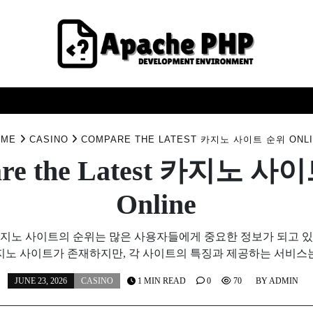
FASHION
HEALTH
HOME
SERVICE
TECHNOO
OME
CASINO
COMPARE THE LATEST 카지노 사이트 순위 ONL
re the Latest 카지노 
Online
카지노 사이트의 순위는 많은 사용자들에게 중요한 정보가 되고 있
지노 사이트가 존재하지만, 각 사이트의 특징과 제공하는 서비스
JUNE 23, 2026
CASINO
1 MIN READ
0
70
BY
ADMIN