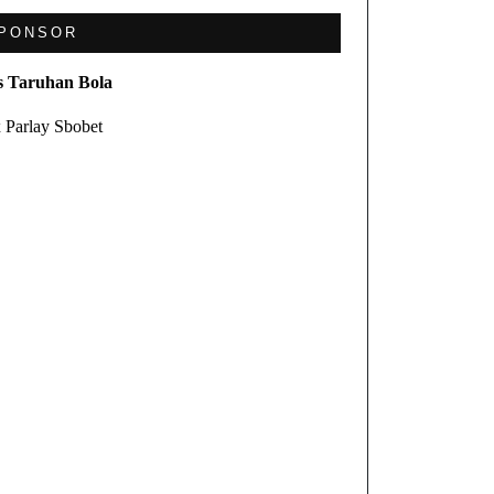
PONSOR
s Taruhan Bola
 Parlay Sbobet