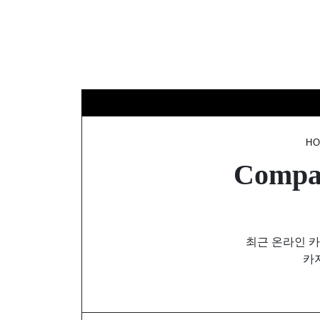
Skip
to
content
BUSINESS
H
Compa
최근 온라인 
카