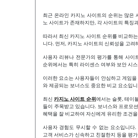
최근 온라인 카지노 사이트의 순위는 많은 
노 사이트가 존재하지만, 각 사이트의 특징
따라서 최신 카지노 사이트 순위를 비교하는 
니다. 먼저, 카지노 사이트의 신뢰성을 고려
사용자 리뷰나 전문가의 평가를 통해 사이
순위에서는 특히 라이센스 여부와 보안 시스
이러한 요소는 사용자들이 안심하고 게임을 즐
와 제공되는 보너스도 중요한 비교 요소입니
최신
카지노 사이트 순위
에서는 슬롯, 테이
들이 주목받고 있습니다. 보너스와 프로모션
혜택을 잘 비교하여 자신에게 유리한 조건을
사용자 경험도 무시할 수 없는 요소입니다
고객 서비스가 신속하고 친절한지 등을 평가