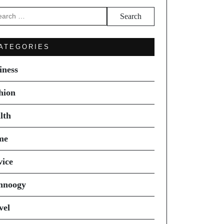
arch
ATEGORIES
iness
hion
lth
me
vice
hnoogy
vel