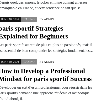
Depuis quelques années, le poker en ligne connaît un essor
remarquable en France, et cette tendance ne fait que se…
JUNE 10, 2026
CASINO
BY
ADMIN
paris sportif Strategies
Explained for Beginners
es paris sportifs attirent de plus en plus de passionnés, mais il
est essentiel de bien comprendre les stratégies fondamentales…
JUNE 10, 2026
CASINO
BY
ADMIN
How to Develop a Professional
Mindset for paris sportif Success
évelopper un état d’esprit professionnel pour réussir dans les
paris sportifs demande une approche réfléchie et méthodique.
Tout d’abord, il…