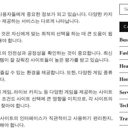
Se
for:
사용자들에게 중요한 정보가 되고 있습니다. 다양한 카지
과 제공하는 서비스는 다르게 나타납니다.
C
것은 자신에게 맞는 최적의 선택을 하는 데 큰 도움이 됩
Bus
해야 합니다.
Fas
트의 안전성과 공정성을 확인하는 것이 중요합니다. 최신
템이 잘 갖춰진 사이트들이 높은 평가를 받고 있습니다.
Hea
길 수 있는 환경을 제공합니다. 또한, 다양한 게임 종류
Ho
다.
블 게임, 라이브 카지노 등 다양한 게임을 제공하는 사이트
Ser
 조건도 사이트 선택에 큰 영향을 미치므로, 각 사이트의
Tec
 찾아야 합니다.
. 사이트의 인터페이스가 직관적이고 사용하기 편리한지,
Tra
해야 합니다.